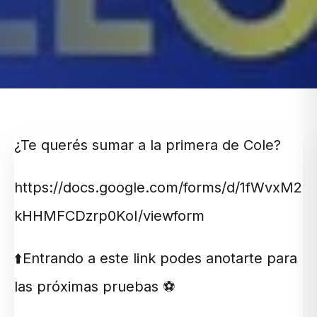
¿Te querés sumar a la primera de Cole?
https://docs.google.com/forms/d/1fWvx
kHHMFCDzrp0KoI/viewform
⬆️Entrando a este link podes anotarte para
las próximas pruebas ⚽