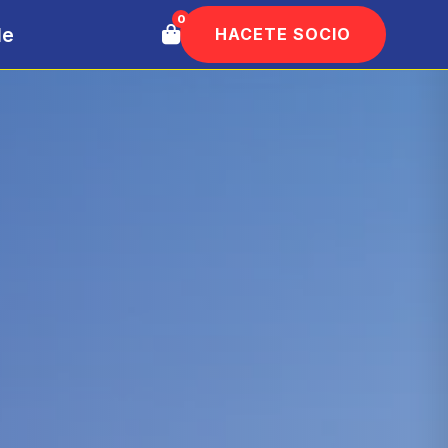
0
le
HACETE SOCIO