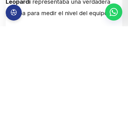
Leopardi
representaba una verdadera
prueba para medir el nivel del equipo.
El partido comenzó con un Leopardi
intenso, manejando la pelota y los
tiempos. Frente a eso, el Tricolor se
mostró tranquilo, a la expectativa y en
proceso de acomodarse en la cancha. En
ese contexto,
el conjunto local avisó
primero con un disparo cruzado que
Thomas Paredes logró desviar con
eficacia.